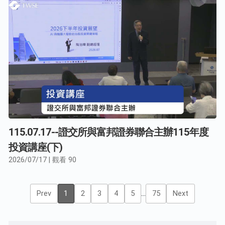
115.07.17--證交所與富邦證券聯合主辦115年度
投資講座(下)
2026/07/17 | 觀看 90
Prev
1
2
3
4
5
75
Next
...