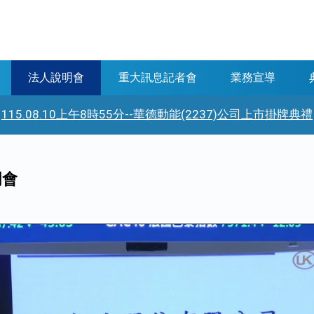
法人說明會
重大訊息記者會
業務宣導
115.08.10上午8時55分--華德動能(2237)公司上市掛牌典禮
明會